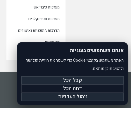
מערכות כיבוי אש
מערכות ספרינקלרים
הדרכות \ תוכניות ואישורים
פרויקטים
אנחנו משתמשים בעוגיות
ממליצים
האתר משתמש בקובצי Cookie כדי לשפר את חוויית הגלישה
ולהציג תוכן מותאם.
הצהרת נגישות
קבל הכל
מדיניות פרטיות
דחה הכל
תקנון תנאי שימוש ושירות
ניהול העדפות
© 2025 כל הזכויות שמורות ל-SANVIK