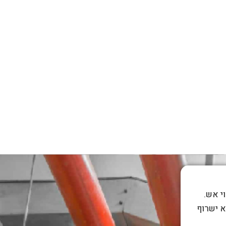
וי אש.
א ישרוף