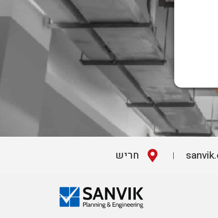
sanvik
חריש